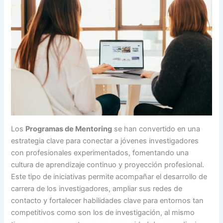
Los
Programas de Mentoring
se han convertido en una
estrategia clave para conectar a jóvenes investigadores
con profesionales experimentados, fomentando una
cultura de aprendizaje continuo y proyección profesional.
Este tipo de iniciativas permite acompañar el desarrollo de
carrera de los investigadores, ampliar sus redes de
contacto y fortalecer habilidades clave para entornos tan
competitivos como son los de investigación, al mismo